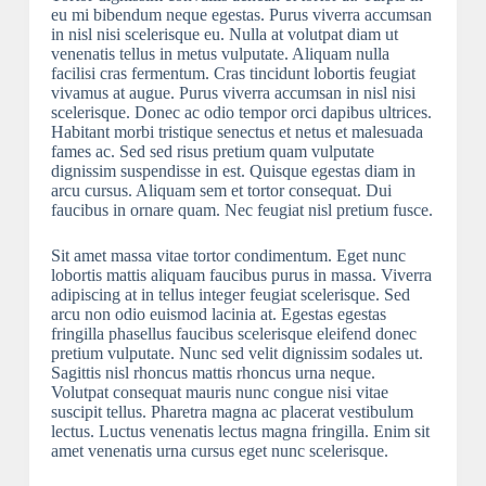
eu mi bibendum neque egestas. Purus viverra accumsan
in nisl nisi scelerisque eu. Nulla at volutpat diam ut
venenatis tellus in metus vulputate. Aliquam nulla
facilisi cras fermentum. Cras tincidunt lobortis feugiat
vivamus at augue. Purus viverra accumsan in nisl nisi
scelerisque. Donec ac odio tempor orci dapibus ultrices.
Habitant morbi tristique senectus et netus et malesuada
fames ac. Sed sed risus pretium quam vulputate
dignissim suspendisse in est. Quisque egestas diam in
arcu cursus. Aliquam sem et tortor consequat. Dui
faucibus in ornare quam. Nec feugiat nisl pretium fusce.
Sit amet massa vitae tortor condimentum. Eget nunc
lobortis mattis aliquam faucibus purus in massa. Viverra
adipiscing at in tellus integer feugiat scelerisque. Sed
arcu non odio euismod lacinia at. Egestas egestas
fringilla phasellus faucibus scelerisque eleifend donec
pretium vulputate. Nunc sed velit dignissim sodales ut.
Sagittis nisl rhoncus mattis rhoncus urna neque.
Volutpat consequat mauris nunc congue nisi vitae
suscipit tellus. Pharetra magna ac placerat vestibulum
lectus. Luctus venenatis lectus magna fringilla. Enim sit
amet venenatis urna cursus eget nunc scelerisque.