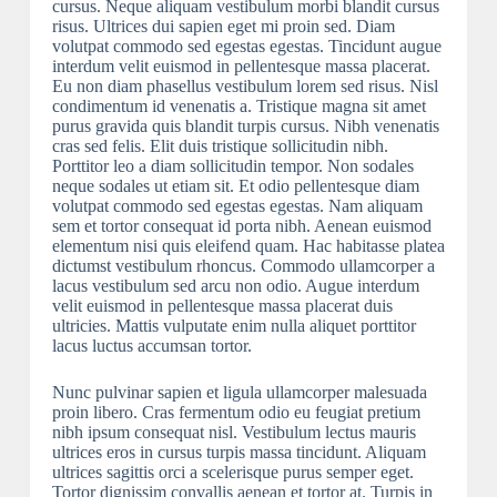
cursus. Neque aliquam vestibulum morbi blandit cursus
risus. Ultrices dui sapien eget mi proin sed. Diam
volutpat commodo sed egestas egestas. Tincidunt augue
interdum velit euismod in pellentesque massa placerat.
Eu non diam phasellus vestibulum lorem sed risus. Nisl
condimentum id venenatis a. Tristique magna sit amet
purus gravida quis blandit turpis cursus. Nibh venenatis
cras sed felis. Elit duis tristique sollicitudin nibh.
Porttitor leo a diam sollicitudin tempor. Non sodales
neque sodales ut etiam sit. Et odio pellentesque diam
volutpat commodo sed egestas egestas. Nam aliquam
sem et tortor consequat id porta nibh. Aenean euismod
elementum nisi quis eleifend quam. Hac habitasse platea
dictumst vestibulum rhoncus. Commodo ullamcorper a
lacus vestibulum sed arcu non odio. Augue interdum
velit euismod in pellentesque massa placerat duis
ultricies. Mattis vulputate enim nulla aliquet porttitor
lacus luctus accumsan tortor.
Nunc pulvinar sapien et ligula ullamcorper malesuada
proin libero. Cras fermentum odio eu feugiat pretium
nibh ipsum consequat nisl. Vestibulum lectus mauris
ultrices eros in cursus turpis massa tincidunt. Aliquam
ultrices sagittis orci a scelerisque purus semper eget.
Tortor dignissim convallis aenean et tortor at. Turpis in