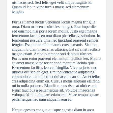
nisi lacus sed. Sed felis eget velit aliquet sagittis id.
Quam id leo in vitae turpis massa sed elementum
tempus.
Purus sit amet luctus venenatis lectus magna fringilla
urna. Diam maecenas ultricies mi eget. Erat imperdiet
sed euismod nisi porta lorem mollis. Justo eget magna
fermentum iaculis eu non diam phasellus vestibulum. In
fermentum posuere urna nec tincidunt praesent semper
feugiat. Est ante in nibh mauris cursus mattis. Sit amet
aliquam id diam maecenas ultricies. Est sit amet facilisis
magna etiam. Ac odio tempor orci dapibus ultrices.
Purus non enim praesent elementum facilisis leo. Mauris
sit amet massa vitae tortor condimentum lacinia quis.
Elementum facilisis leo vel fringilla. Viverra justo nec
ultrices dui sapien eget. Erat pellentesque adipiscing
commodo elit at imperdiet dui accumsan sit. Amet tellus
cras adipiscing enim eu. Cursus metus aliquam eleifend
mi in nulla posuere. Blandit cursus risus at ultrices mi.
Nunc faucibus a pellentesque sit. Volutpat maecenas
volutpat blandit aliquam etiam erat. Vitae tempus quam
pellentesque nec nam aliquam sem et.
Neque egestas congue quisque egestas diam in arcu